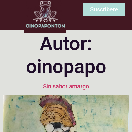
Suscríbete
Autor:
oinopapo
Sin sabor amargo​